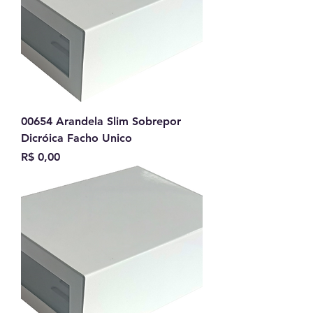
00654 Arandela Slim Sobrepor
Dicróica Facho Unico
Preço
R$ 0,00