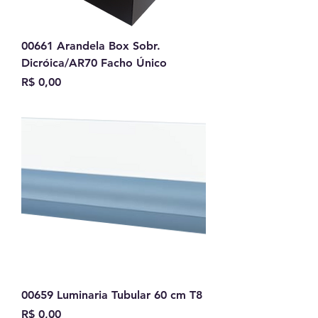
00661 Arandela Box Sobr.
Dicróica/AR70 Facho Único
Preço
R$ 0,00
00659 Luminaria Tubular 60 cm T8
Preço
R$ 0,00