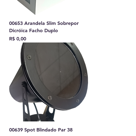
00653 Arandela Slim Sobrepor
Dicróica Facho Duplo
Preço
R$ 0,00
00639 Spot Blindado Par 38