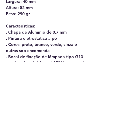
Largura: 40 mm
Altura: 52 mm
Peso: 290 gr
Características:
. Chapa de Alumínio de 0,7 mm
. Pintura elétrostática a pó
. Cores: preto, branco, verde, cinza e
outras sob encomenda
. Bocal de fixação de lâmpada tipo G13
rotativo de até 4 Amp. / 250 Volts para 1
lâmpada.
. Projetada para utilização de lâmpada
T8 de Led de 120 cm.
Obs: A lâmpada não acompanha o
produto.