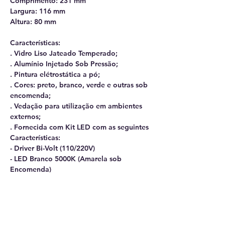
Comprimento: 231 mm
Largura: 116 mm
Altura: 80 mm
Características:
. Vidro Liso Jateado Temperado;
. Alumínio Injetado Sob Pressão;
. Pintura elétrostática a pó;
. Cores: preto, branco, verde e outras sob
encomenda;
. Vedação para utilização em ambientes
externos;
. Fornecida com Kit LED com as seguintes
Características:
- Driver Bi-Volt (110/220V)
- LED Branco 5000K (Amarela sob
Encomenda)
- Potencia de 7W
. Fornecido com grade anti-ofuscante.
Obs: Durante a desmontagem para
manutenção, ao retirar os parafusos da