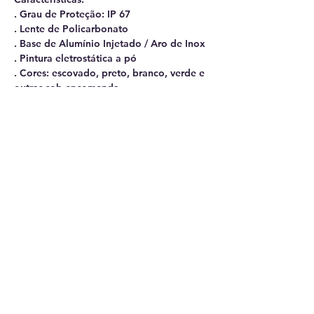
. Grau de Proteção: IP 67
. Lente de Policarbonato
. Base de Alumínio Injetado / Aro de Inox
. Pintura eletrostática a pó
. Cores: escovado, preto, branco, verde e
outras sob encomenda
. Bocal de fixação de lâmpada tipo GU10
de até 4 Amp. / 250 Volts para 1 lâmpada;
. Projetada para utilização de lâmpada
Mini Dicroica MR 11 de LED
. Produto já fornecido com o Kit de
Instalação para Piso Acabado
. Luminária já fornecida com rabixo para
ligação elétrica c/ Aterramento
Opções:
Este produto pode ser fornecido sem o
Kit de Instalação (Somente o Embutido de
Solo, sob o código 00611)