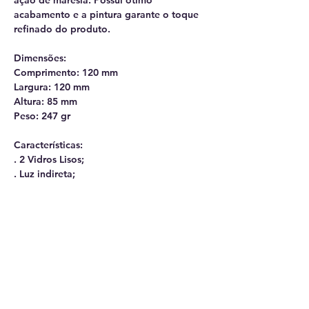
ação de maresia. Possui ótimo
acabamento e a pintura garante o toque
refinado do produto.
Dimensões:
Comprimento: 120 mm
Largura: 120 mm
Altura: 85 mm
Peso: 247 gr
Características:
. 2 Vidros Lisos;
. Luz indireta;
. Chapa de Alumínio de 0,7 mm;
. Pintura elétrostática a pó;
. Cores: preto, branco, verde, cinza e
outras sob encomenda;
. Bocal de fixação de lâmpada tipo G9 de
até 4 Amp. / 250 Volts para 1 lâmpada;
. Projetada para utilização de lâmpada
G9 de Led