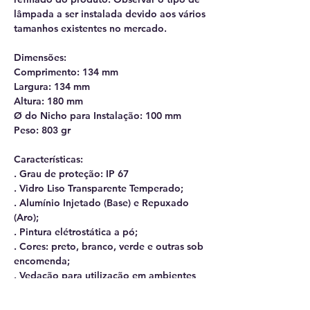
lâmpada a ser instalada devido aos vários
tamanhos existentes no mercado.
Dimensões:
Comprimento: 134 mm
Largura: 134 mm
Altura: 180 mm
Ø do Nicho para Instalação: 100 mm
Peso: 803 gr
Características:
. Grau de proteção: IP 67
. Vidro Liso Transparente Temperado;
. Alumínio Injetado (Base) e Repuxado
(Aro);
. Pintura elétrostática a pó;
. Cores: preto, branco, verde e outras sob
encomenda;
. Vedação para utilização em ambientes
externos;
. Bocal de fixação de lâmpada tipo GU 10