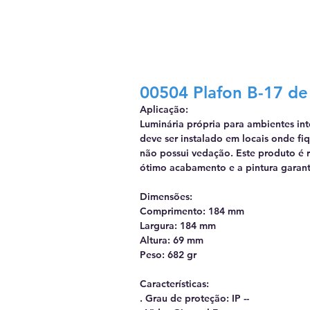
00504 Plafon B-17 de
Aplicação:
Luminária própria para ambientes in
deve ser instalado em locais onde fi
não possui vedação. Este produto é r
ótimo acabamento e a pintura garant
Dimensões:
Comprimento:
184 mm
Largura:
184 mm
Altura:
69 mm
Peso:
682 gr
Características:
. Grau de proteção:
IP --