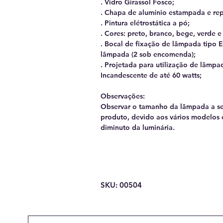
. Vidro Girassol Fosco;
. Chapa de alumínio estampada e re
. Pintura elétrostática a pó;
. Cores: preto, branco, bege, verde 
. Bocal de fixação de lâmpada tipo E
lâmpada (2 sob encomenda);
. Projetada para utilização de lâmpa
Incandescente de até 60 watts;
Observações:
Observar o tamanho da lâmpada a ser
produto, devido aos vários modelos
diminuto da luminária.
SKU: 00504